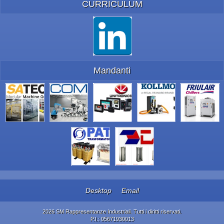
CURRICULUM
Mandanti
Desktop
Email
2026 SM Rappresentanze Industriali. Tutti i diritti riservati.
P.I.: 05671930013