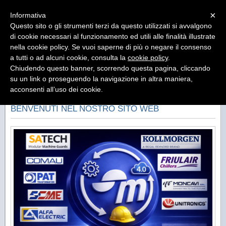
Menu
×
Informativa
Questo sito o gli strumenti terzi da questo utilizzati si avvalgono
di cookie necessari al funzionamento ed utili alle finalità illustrate
SM Rappresentanze Industriali
nella cookie policy. Se vuoi saperne di più o negare il consenso
Agenzia di Rappresentanza Componentistica per
Automazione e Sicurezza
a tutti o ad alcuni cookie, consulta la
cookie policy
.
Chiudendo questo banner, scorrendo questa pagina, cliccando
su un link o proseguendo la navigazione in altra maniera,
acconsenti all’uso dei cookie.
BENVENUTI NEL NOSTRO SITO WEB